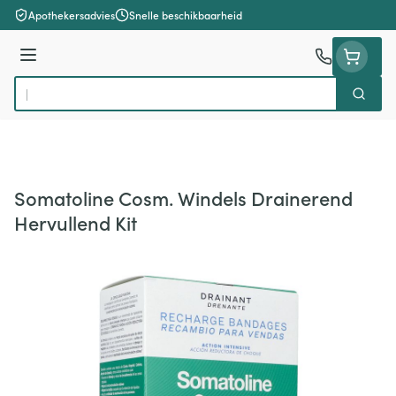
Ga naar de inhoud
Apothekersadvies
Snelle beschikbaarheid
Menu
Zoek
Product, merk, categorie...
Somatoline Cosm. Windels Drainerend
Hervullend Kit