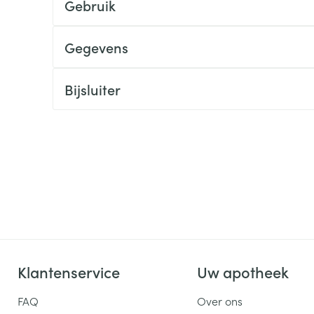
Gebruik
ging
Supplementen
Insectenwe
Mondmaskers
middelen
Gegevens
ssen
 -
Bijsluiter
id
d
Zelfbruiner
Scheren
Klantenservice
Uw apotheek
FAQ
Over ons