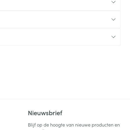
rende
Parfums en
geurproducten
CBD
Nieuwsbrief
Blijf op de hoogte van nieuwe producten en