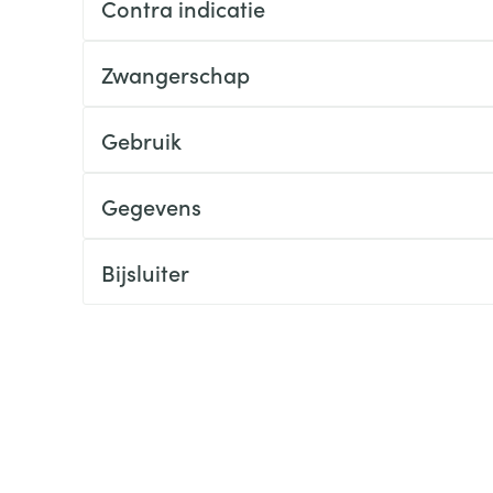
Contra indicatie
ging
Supplementen
Insectenwe
Mondmaskers
middelen
Zwangerschap
ssen
 -
Gebruik
id
d
Gegevens
Bijsluiter
Zelfbruiner
Scheren