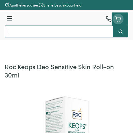
Ga naar de inhoud
Apothekersadvies
Snelle beschikbaarheid
Menu
Zoek
Product, merk, categorie...
Roc Keops Deo Sensitive Skin Roll-on
30ml