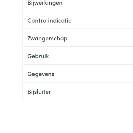
Bijwerkingen
ging
Supplementen
Insectenwe
Mondmaskers
middelen
Contra indicatie
ssen
 -
Zwangerschap
id
d
Gebruik
Gegevens
Bijsluiter
Zelfbruiner
Scheren