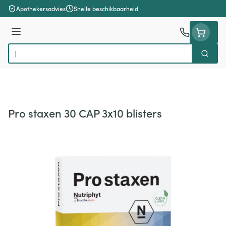
Ga naar de inhoud
Apothekersadvies
Snelle beschikbaarheid
Menu
Zoek
Product, merk, categorie...
Pro staxen 30 CAP 3x10 blisters