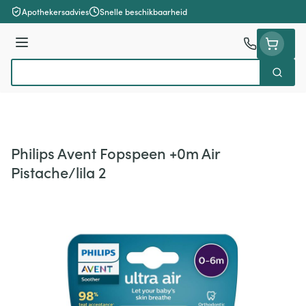
Ga naar de inhoud
Apothekersadvies
Snelle beschikbaarheid
Menu
Zoek
Product, merk, categorie...
Philips Avent Fopspeen +0m Air
Pistache/lila 2