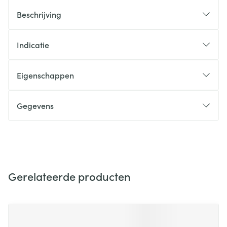
Beschrijving
Indicatie
Eigenschappen
Gegevens
Gerelateerde producten
Navigeren door de elementen van de carrousel is mogelijk m
Druk om carrousel over te slaan
Druk op om naar carrouselnavigatie te gaan