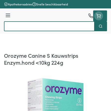
Ga naar de inhoud
Apothekersadvies
Snelle beschikbaarheid
Menu
Zoek
Product, merk, categorie...
Orozyme Canine S Kauwstrips
Enzym.hond <10kg 224g