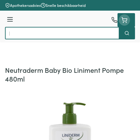
Ga naar de inhoud
Apothekersadvies
Snelle beschikbaarheid
Menu
Zoek
Product, merk, categorie...
Neutraderm Baby Bio Liniment Pompe
480ml