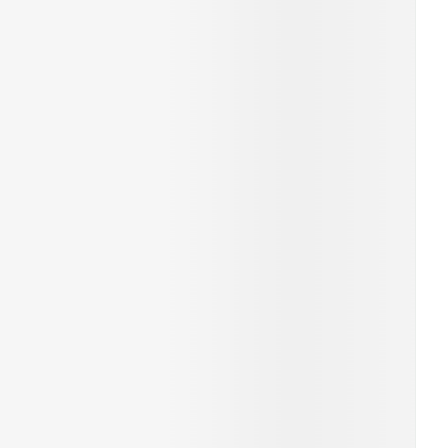
rende
Parfums en
geurproducten
CBD