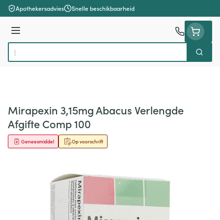
Ga naar de inhoud
Apothekersadvies
Snelle beschikbaarheid
Menu
Zoek
Product, merk, categorie...
Mirapexin 3,15mg Abacus Verlengde
Afgifte Comp 100
Geneesmiddel
Op voorschrift