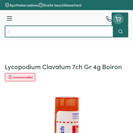
Ga naar de inhoud
Apothekersadvies
Snelle beschikbaarheid
Menu
Zoek
Product, merk, categorie...
Lycopodium Clavatum 7ch Gr 4g Boiron
Geneesmiddel