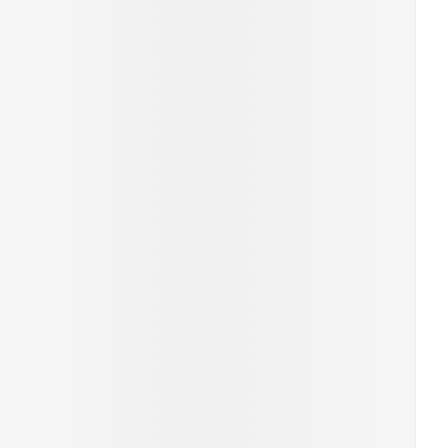
rende
Parfums en
geurproducten
CBD