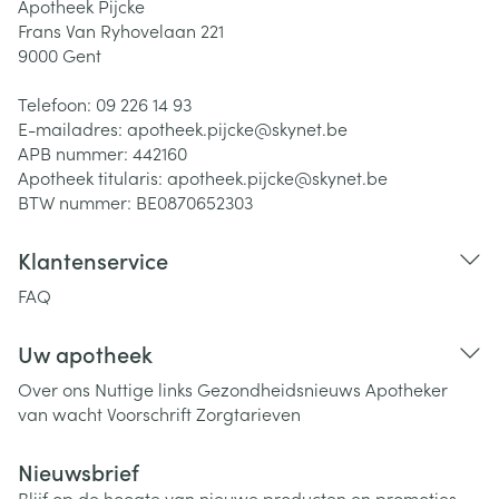
Apotheek Pijcke
Frans Van Ryhovelaan 221
9000
Gent
Telefoon:
09 226 14 93
E-mailadres:
apotheek.pijcke@
skynet.be
APB nummer:
442160
Apotheek titularis:
apotheek.pijcke@skynet.be
BTW nummer:
BE0870652303
Klantenservice
FAQ
Uw apotheek
Over ons
Nuttige links
Gezondheidsnieuws
Apotheker
van wacht
Voorschrift
Zorgtarieven
Nieuwsbrief
Blijf op de hoogte van nieuwe producten en promoties