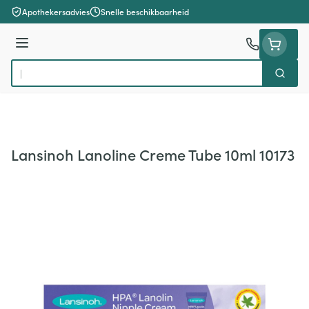
Ga naar de inhoud
Apothekersadvies
Snelle beschikbaarheid
Menu
Zoek
Product, merk, categorie...
Lansinoh Lanoline Creme Tube 10ml 10173