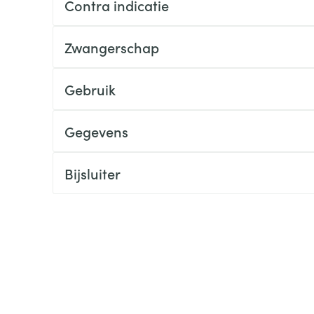
Contra indicatie
ging
Supplementen
Insectenwe
Mondmaskers
middelen
Zwangerschap
ssen
 -
Gebruik
id
d
Gegevens
Bijsluiter
Zelfbruiner
Scheren