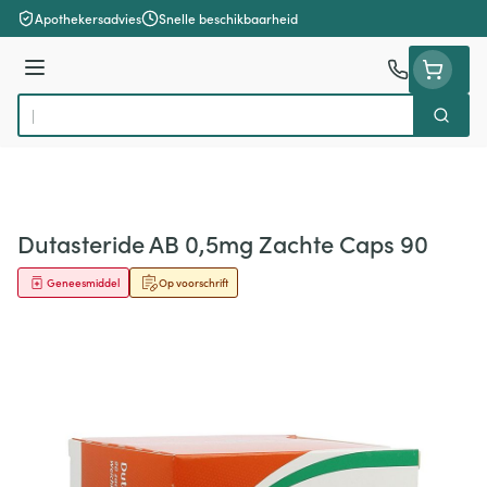
Ga naar de inhoud
Apothekersadvies
Snelle beschikbaarheid
Menu
Zoek
Product, merk, categorie...
Dutasteride AB 0,5mg Zachte Caps 90
Geneesmiddel
Op voorschrift