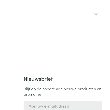
rende
Parfums en
geurproducten
Nieuwsbrief
CBD
Blijf op de hoogte van nieuwe producten en
promoties
E-mail adres