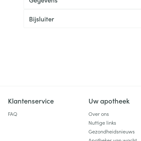
ging
Supplementen
Insectenwe
Mondmaskers
middelen
Bijsluiter
ssen
 -
id
d
Klantenservice
Uw apotheek
Zelfbruiner
Scheren
FAQ
Over ons
Nuttige links
Gezondheidsnieuws
Apotheker van wacht