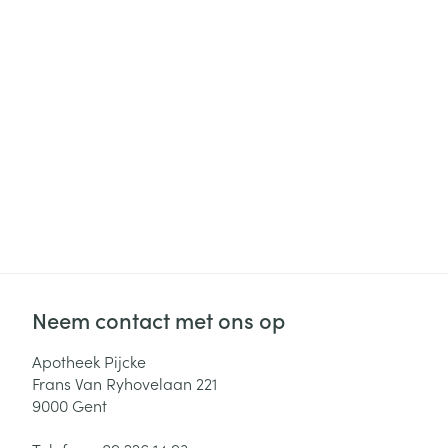
Haar
Gezichtsverzor
Pillendozen en
accessoires
Pigmentstoorni
Gevoelige huid
geïrriteerde hu
Gemengde hui
Doffe huid
Toon meer
Neem contact met ons op
Snurken
Apotheek Pijcke
Frans Van Ryhovelaan 221
9000
Gent