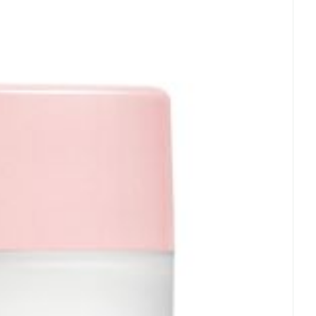
rende
Parfums en
 25°C)
geurproducten
CBD