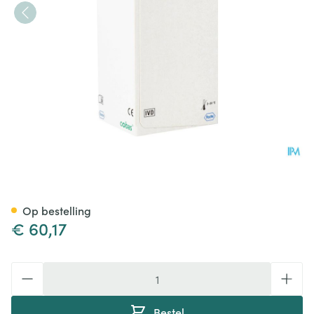
Combur 10 Test Strips 100 04
Op bestelling
€ 60,17
Aantal
Bestel