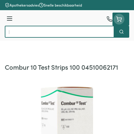
Ga naar de inhoud
Apothekersadvies
Snelle beschikbaarheid
Menu
Zoek
Product, merk, categorie...
Combur 10 Test Strips 100 04510062171