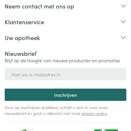
fenytoïne, carbamazepine, valproaat of
Neem contact met ons op
fenobarbital (tegen epilepsie)
insuline of andere diabetesgeneesmiddelen (zoals
Klantenservice
tolbutamide, gliclazide, glibenclamide, nateglinide
en repaglinide)
Uw apotheek
colchicine (wordt gewoonlijk genomen tegen jicht)
aminoglycoside antibiotica zoals streptomycine of
Nieuwsbrief
gentamicine
Blijf op de hoogte van nieuwe producten en promoties
verapamil, amlodipine, diltiazem (tegen hoge
E-mail adres
bloeddruk en onregelmatige hartslag)
tolterodine (tegen een overactieve blaas)
sildenafil, vardenafil en tadalafil (voor de
Inschrijven
behandeling van impotentie bij volwassen mannen
Door op inschrijven te klikken, schrijft u zich in voor onze
of voor de behandeling van pulmonale arteriële
nieuwsbrief en gaat u akkoord met onze
privacy policy
.
hypertensie (hoge bloeddruk in de bloedvaten van
de longen))