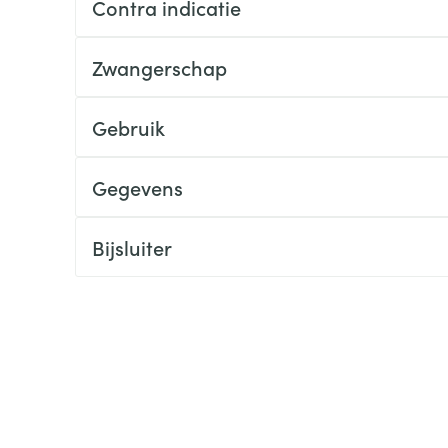
Contra indicatie
ging
Supplementen
Insectenwe
Mondmaskers
middelen
Zwangerschap
ssen
 -
Gebruik
id
d
Gegevens
Bijsluiter
Zelfbruiner
Scheren