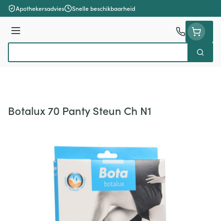
Ga naar de inhoud
Apothekersadvies
Snelle beschikbaarheid
Menu
Zoek
Product, merk, categorie...
Botalux 70 Panty Steun Ch N1