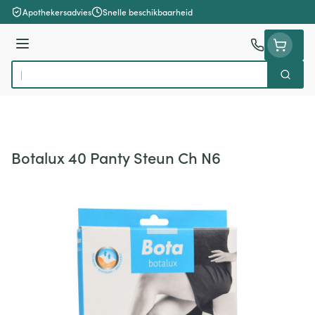
Ga naar de inhoud
Apothekersadvies
Snelle beschikbaarheid
Menu
Zoek
Product, merk, categorie...
Botalux 40 Panty Steun Ch N6