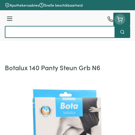
Ga naar de inhoud
Apothekersadvies
Snelle beschikbaarheid
Menu
Zoek
Product, merk, categorie...
Botalux 140 Panty Steun Grb N6