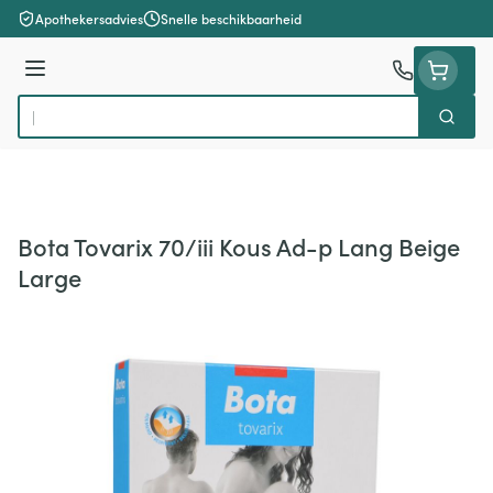
Ga naar de inhoud
Apothekersadvies
Snelle beschikbaarheid
Menu
Zoek
Product, merk, categorie...
Bota Tovarix 70/iii Kous Ad-p Lang Beige
Large