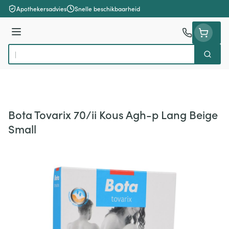
Ga naar de inhoud
Apothekersadvies
Snelle beschikbaarheid
Menu
Zoek
Product, merk, categorie...
Bota Tovarix 70/ii Kous Agh-p Lang Beige
Small