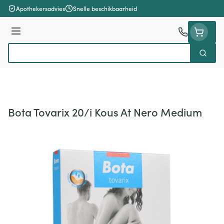
Ga naar de inhoud
Apothekersadvies
Snelle beschikbaarheid
Menu
Zoek
Product, merk, categorie...
Bota Tovarix 20/i Kous At Nero Medium