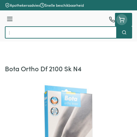
Ga naar de inhoud
Apothekersadvies
Snelle beschikbaarheid
Menu
Zoek
Product, merk, categorie...
Bota Ortho Df 2100 Sk N4