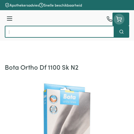
Ga naar de inhoud
Apothekersadvies
Snelle beschikbaarheid
Menu
Zoek
Product, merk, categorie...
Bota Ortho Df 1100 Sk N2