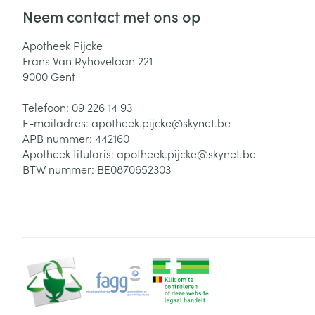
Neem contact met ons op
Zuurstof
Eelt
Eksteroog - lik
Apotheek Pijcke
Ademhalingsste
Frans Van Ryhovelaan 221
Toon meer
9000
Gent
Spieren en gew
Telefoon:
09 226 14 93
E-mailadres:
apotheek.pijcke@
skynet.be
Specifiek voor
APB nummer:
442160
Naalden en spu
Apotheek titularis:
apotheek.pijcke@skynet.be
Lichaamsverzo
Infecties
BTW nummer:
BE0870652303
Spuiten
Deodorant
Oplossing voor 
Gezichtsverzor
Naalden
Luizen
Naalden voor i
pennaalden
Diagnostica
Toon meer