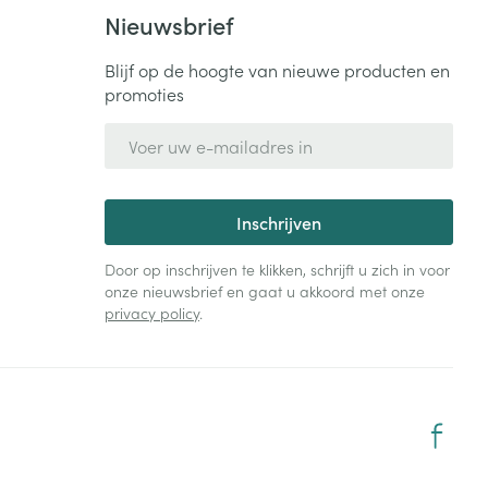
Bed
Nieuwsbrief
ng zon
Doorliggen - decubitis
Blijf op de hoogte van nieuwe producten en
Toon meer
ie
Urinewegen
promoties
E-mail adres
id, spanning
Stoppen met roken
 en intieme
Gezichtsreiniging -
ontschminken
n Orthopedie
Instrumenten
Inschrijven
sche
n anticonceptie
Reinigingsmelk, - crème, -
Anti tumor middelen
Door op inschrijven te klikken, schrijft u zich in voor
olie en gel
onze nieuwsbrief en gaat u akkoord met onze
jn
privacy policy
.
Tonic - lotion
zorging
Anesthesie
Micellair water
Specifiek voor de ogen
t
ie
Diverse geneesmiddelen
Toon meer