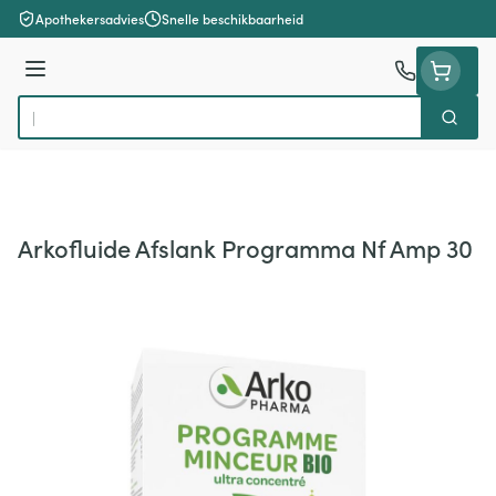
Ga naar de inhoud
Apothekersadvies
Snelle beschikbaarheid
Menu
Zoek
Product, merk, categorie...
Arkofluide Afslank Programma Nf Amp 30