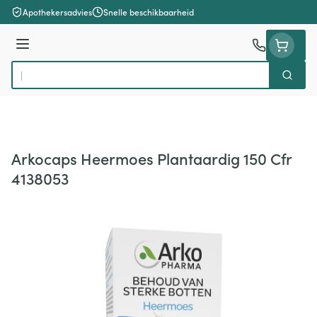
Ga naar de inhoud
Apothekersadvies
Snelle beschikbaarheid
Menu
Zoek
Product, merk, categorie...
Arkocaps Heermoes Plantaardig 150 Cfr
4138053