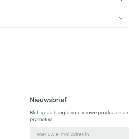
rende
Parfums en
geurproducten
Nieuwsbrief
CBD
Blijf op de hoogte van nieuwe producten en
promoties
E-mail adres