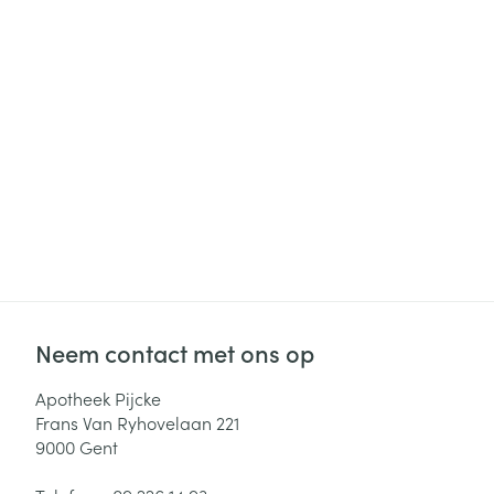
Haar
Gezichtsverzor
Pillendozen en
accessoires
Pigmentstoorni
Gevoelige huid
geïrriteerde hu
Gemengde hui
Doffe huid
Toon meer
Neem contact met ons op
Snurken
Apotheek Pijcke
Frans Van Ryhovelaan 221
9000
Gent