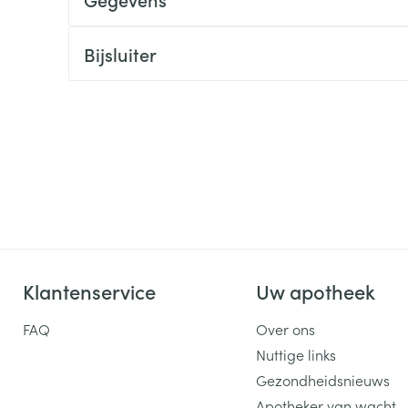
ging
Supplementen
Insectenwe
Mondmaskers
middelen
Bijsluiter
ssen
 -
id
d
Klantenservice
Uw apotheek
Zelfbruiner
Scheren
FAQ
Over ons
Nuttige links
Gezondheidsnieuws
Apotheker van wacht