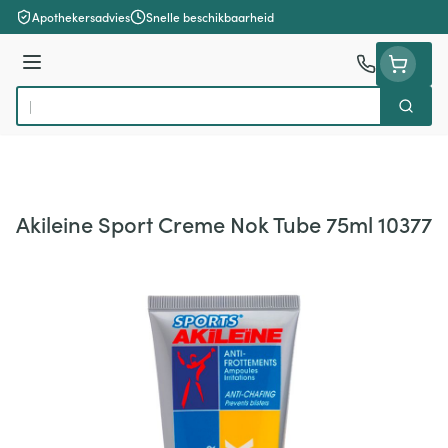
Ga naar de inhoud
Apothekersadvies
Snelle beschikbaarheid
Menu
Zoek
Product, merk, categorie...
Akileine Sport Creme Nok Tube 75ml 10377